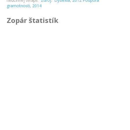
neúčinnej terapií.“
Zdroj: Dyslexia, 2012
Podpora
gramotnosti, 2014
Zopár štatistík
2050
Celkový počet aktívnych klientov
1073