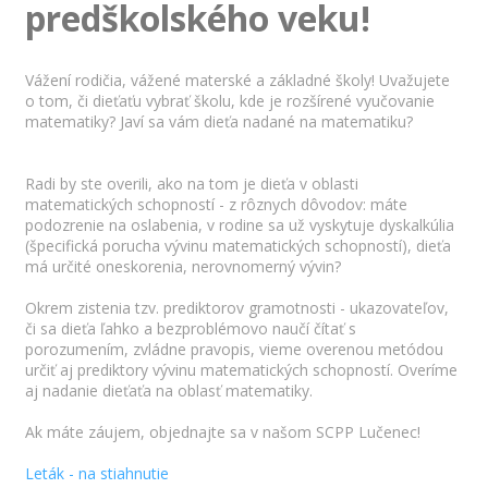
predškolského veku!
Vážení rodičia, vážené materské a základné školy! Uvažujete
o tom, či dieťaťu vybrať školu, kde je rozšírené vyučovanie
matematiky? Javí sa vám dieťa nadané na matematiku?
Radi by ste overili, ako na tom je dieťa v oblasti
matematických schopností - z rôznych dôvodov: máte
podozrenie na oslabenia, v rodine sa už vyskytuje dyskalkúlia
(špecifická porucha vývinu matematických schopností), dieťa
má určité oneskorenia, nerovnomerný vývin?
Okrem zistenia tzv. prediktorov gramotnosti - ukazovateľov,
či sa dieťa ľahko a bezproblémovo naučí čítať s
porozumením, zvládne pravopis, vieme overenou metódou
určiť aj prediktory vývinu matematických schopností. Overíme
aj nadanie dieťaťa na oblasť matematiky.
Ak máte záujem, objednajte sa v našom SCPP Lučenec!
Leták - na stiahnutie