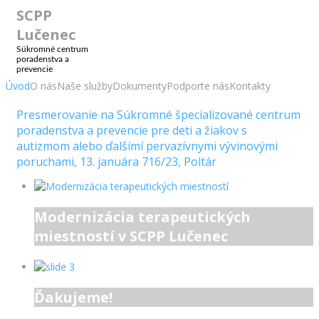
SCPP
Lučenec
Súkromné centrum
poradenstva a
prevencie
Úvod
O nás
Naše služby
Dokumenty
Podporte nás
Kontakty
Presmerovanie na Súkromné špecializované centrum
poradenstva a prevencie pre deti a žiakov s
autizmom alebo ďalšímí pervazívnymi vývinovými
poruchami, 13. januára 716/23, Poltár
Modernizácia terapeutických
miestností v SCPP Lučenec
Ďakujeme!