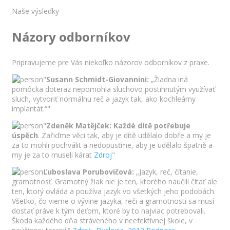
Naše výsledky
Názory odborníkov
Pripravujeme pre Vás niekoľko názorov odborníkov z praxe.
"
Susann Schmidt-Giovannini:
„Žiadna iná
pomôcka doteraz nepomohla sluchovo postihnutým využívať
sluch, vytvoriť normálnu reč a jazyk tak, ako kochleárny
implantát.“"
"
Zdeněk Matějček:
Každé dítě potřebuje
úspěch
. Zařiďme věci tak, aby je dítě udělalo dobře a my je
za to mohli pochválit a nedopusťme, aby je udělalo špatně a
my je za to museli kárat
Zdroj
"
Ľuboslava Porubovičová:
„Jazyk, reč, čítanie,
gramotnosť. Gramotný žiak nie je ten, ktorého naučili čítať ale
ten, ktorý ovláda a používa jazyk vo všetkých jeho podobách.
Všetko, čo vieme o vývine jazyka, reči a gramotnosti sa musí
dostať práve k tým deťom, ktoré by to najviac potrebovali.
Škoda každého dňa stráveného v neefektívnej škole, v