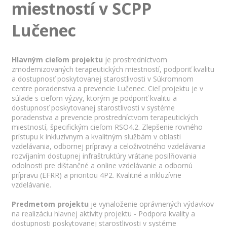
miestností v SCPP
Lučenec
Hlavným cieľom projektu
je prostredníctvom
zmodernizovaných terapeutických miestností, podporiť kvalitu
a dostupnosť poskytovanej starostlivosti v Súkromnom
centre poradenstva a prevencie Lučenec. Cieľ projektu je v
súlade s cieľom výzvy, ktorým je podporiť kvalitu a
dostupnosť poskytovanej starostlivosti v systéme
poradenstva a prevencie prostredníctvom terapeutických
miestností, špecifickým cieľom RSO4.2. Zlepšenie rovného
prístupu k inkluzívnym a kvalitným službám v oblasti
vzdelávania, odbornej prípravy a celoživotného vzdelávania
rozvíjaním dostupnej infraštruktúry vrátane posilňovania
odolnosti pre dištančné a online vzdelávanie a odbornú
prípravu (EFRR) a prioritou 4P2. Kvalitné a inkluzívne
vzdelávanie.
Predmetom projektu
je vynaloženie oprávnených výdavkov
na realizáciu hlavnej aktivity projektu - Podpora kvality a
dostupnosti poskytovanej starostlivosti v systéme