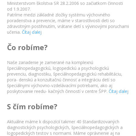
Ministerstvom školstva SR 28.2.2006 so začiatkom činnosti
od 1.9.2007.
Patríme medzi základné zložky systému výchovného
poradenstva a prevencie, máme v starostlivosti deti so
zdravotným postihnutím, vrátane detí s vývinovými poruchami
učenia.
Čítaj ďalej
Čo robíme?
Naše zariadenie je zamerané na komplexnú
špeciálnopedagogickú, logopedickú a psychologickú
prevenciu, diagnostiku, špeciálnopedagogickú rehabilitáciu,
pora- denskú a konzultačnú činnosť a integráciu detí so
špeciálnymi výchovno-vzdelávacími potrebami, ako aj
poskytovanie reedu- kačných činností v centre ŠPP.
Čítaj ďalej
S čím robíme?
Aktuálne máme k dispozícií takmer 40 štandardizovaných
diagnostických psychologických, špeciálnopedagogických a
logopedických testov s normami. Máme oprávnenie aj na