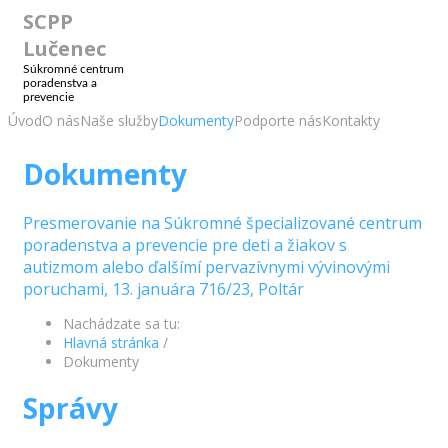
SCPP
Lučenec
Súkromné centrum
poradenstva a
prevencie
Úvod
O nás
Naše služby
Dokumenty
Podporte nás
Kontakty
Dokumenty
Presmerovanie na Súkromné špecializované centrum
poradenstva a prevencie pre deti a žiakov s
autizmom alebo ďalšímí pervazívnymi vývinovými
poruchami, 13. januára 716/23, Poltár
Nachádzate sa tu:
Hlavná stránka
/
Dokumenty
Správy