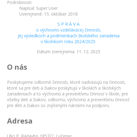
Podrobnosti
Napísal:
Super User
Uverejnené: 15. október 2018
S P R Á V A
o výchovno-vzdelávacej činnosti,
jej výsledkoch a podmienkach školského zariadenia
v školskom roku 2024/2025
Dátum zverejnenia: 11. 12. 2025
O nás
Poskytujeme odborné činnosti, ktoré nadväzujú na činnosti,
ktoré sa pre deti a žiakov poskytujú v školách a školských
zariadeniach a to výchovnú a preventívnu činnosť v škole, pre
všetky deti a žiakov, odbornú, výchovnú a preventívnu činnosť
pre deti a žiakov so zvýšenými nárokmi na podporu.
Adresa
Ulici P. Rádayho 1857/2, Lučenec.