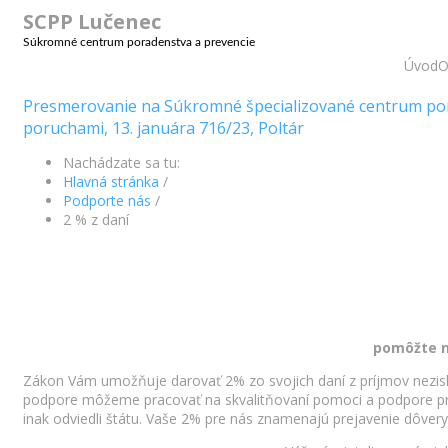
SCPP Lučenec
Súkromné centrum poradenstva a prevencie
Úvod
O
Presmerovanie na Súkromné špecializované centrum pora
poruchami, 13. januára 716/23, Poltár
Nachádzate sa tu:
Hlavná stránka
/
Podporte nás
/
2 % z daní
pomôžte n
Zákon Vám umožňuje darovať 2% zo svojich daní z príjmov nezisko
podpore môžeme pracovať na skvalitňovaní pomoci a podpore pre t
inak odviedli štátu. Vaše 2% pre nás znamenajú prejavenie dôvery 