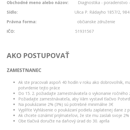
Obchodné meno alebo názov:
Diagnostika - poradenstvo - 
Sídlo:
Ulica P. Rádayho 1857/2, 984 01 
Právna forma:
občianske združenie
IČO:
51931567
AKO POSTUPOVAŤ
ZAMESTNANEC
Ak ste pracovali aspoň 40 hodín v roku ako dobrovoľník, m
potvrdenie tejto práce
Do 15. 2. požiadajte zamestnávateľa o vykonanie ročného
Požiadajte zamestnávateľa, aby Vám vystavil tlačivo Potvrd
Na poukázanie 2% (3%) sú potrebné minimálne 3€
Vyplňte Vyhlásenie o poukázaní podielu zaplatenej dane z pr
Ak chcete oznámiť prijímateľovi, že ste mu zaslali svoje 2% 
Obe tlačivá doručte na daňový úrad do 30. apríla