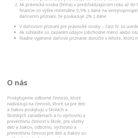
Ak právnická osoba (firma) v predchádzajúcom roku až do 
financie vo výške minimálne 0,5% z dane na verejnoprospešn
daňovom priznaní, že poukazuje 2% z dane
V daňovom priznaní pre právnické osoby – časť IV. sú uved
Ak súhlasíte so zaslaním údajov (obchodné meno alebo názo
Riadne vyplnené daňové priznanie doručte v lehote, ktorú 
O nás
Poskytujeme odborné činnosti, ktoré
nadväzujú na činnosti, ktoré sa pre deti
a žiakov poskytujú v školách a
školských zariadeniach a to výchovnú a
preventívnu činnosť v škole, pre všetky
deti a žiakov, odbornú, výchovnú a
preventívnu činnosť pre deti a žiakov so