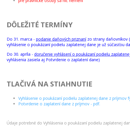
pre právnické osoby sa nič nemení
DÔLEŽITÉ TERMÍNY
Do 31. marca -
podanie daňových priznaní
zo strany daňovníkov (
vyhlásenie o poukázaní podielu zaplatenej dane je už súčasťou d
Do 30. apríla -
doručenie vyhlásení o poukázaní podielu zaplatene
vyhlásenia zasiela aj Potvrdenie o zaplatení dane)
TLAČIVÁ NA STIAHNUTIE
Vyhlásenie o poukázaní podielu zaplatenej dane z príjmov fy
Potvrdenie o zaplatení dane z príjmov - pdf.
Údaje potrebné do Vyhlásenia o poukázaní podielu zaplatenej dan