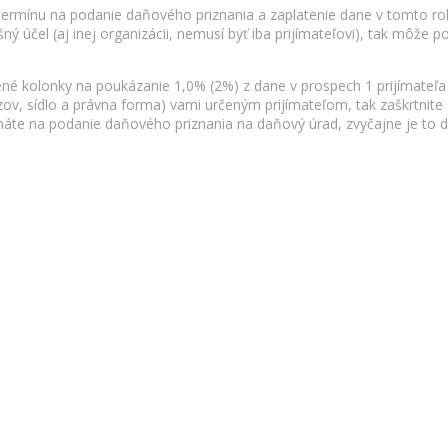
termínu na podanie daňového priznania a zaplatenie dane v tomto r
ý účel (aj inej organizácii, nemusí byť iba prijímateľovi), tak môže 
ené kolonky na poukázanie 1,0% (2%) z dane v prospech 1 prijímateľa
v, sídlo a právna forma) vami určeným prijímateľom, tak zaškrtnite
máte na podanie daňového priznania na daňový úrad, zvyčajne je to 