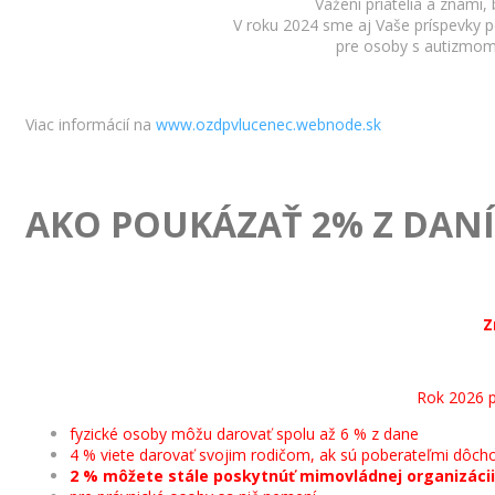
Vážení priatelia a známi
V roku 2024 sme aj Vaše príspevky po
pre osoby s autizmom 
Viac informácií na
www.
ozdpvlucenec.webnode.sk
AKO POUKÁZAŤ 2% Z DANÍ
Z
Rok 2026 p
fyzické osoby môžu darovať spolu až 6 % z dane
4 % viete darovať svojim rodičom, ak sú poberateľmi dôch
2 % môžete stále poskytnúť mimovládnej organizácii