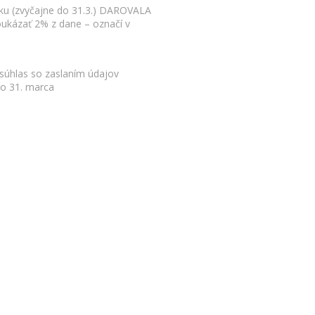
oku (zvyčajne do 31.3.) DAROVALA
poukázať 2% z dane – označí v
 súhlas so zaslaním údajov
do 31. marca