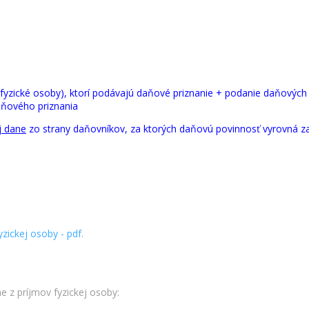
fyzické osoby), ktorí podávajú daňové priznanie + podanie daňových 
aňového priznania
j dane
zo strany daňovníkov, za ktorých daňovú povinnosť vyrovná 
zickej osoby - pdf.
e z príjmov fyzickej osoby: