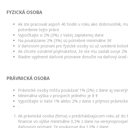
FYZICKÁ OSOBA
Ak ste pracovali aspoň 40 hodín v roku ako dobrovoľník, m
potvrdenie tejto práce
Vypočítajte si 2% (3%) z Vašej zaplatenej dane
Na poukázanie 2% (3%) sú potrebné minimálne 3€
V daňovom priznaní pre fyzické osoby sú už uvedené kolon
Ak chcete oznámiť prijímateľovi, že ste mu zaslali svoje 2% 
Riadne vyplnené daňové priznanie doručte na daňový úrad
PRÁVNICKÁ OSOBA
Právnické osoby môžu poukázať 1% (2%) z dane aj viacerý
Minimálna výška v prospech jedného je 8 €
Vypočítajte si Vaše 1% alebo 2% z dane z príjmov právnick
:
Ak právnická osoba (firma) v predchádzajúcom roku až do
financie vo výške minimálne 0,5% z dane na verejnoprospešný
daňovom priznaní, že poukazuje iba 1,0% z dane