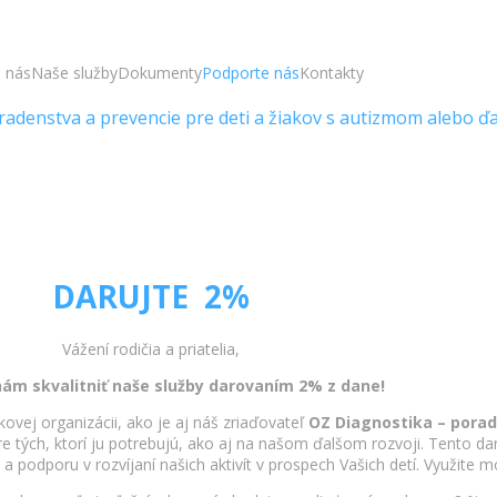
 nás
Naše služby
Dokumenty
Podporte nás
Kontakty
denstva a prevencie pre deti a žiakov s autizmom alebo ďa
DARUJTE 2%
Vážení rodičia a priatelia,
ám skvalitniť naše služby darovaním 2% z dane!
vej organizácii, ako je aj náš zriaďovateľ
OZ Diagnostika – porad
ých, ktorí ju potrebujú, ako aj na našom ďalšom rozvoji. Tento dar 
a podporu v rozvíjaní našich aktivít v prospech Vašich detí. Využite