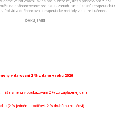
, budeme veľmi vďační, ak na nás budete myslieť s príspevkom z 2 %.
užili na dofinancovanie projektu - zariadili sme úžasnú terapeutickú
v Poltári a dofinancovali terapeutické metódy v centre Lučenec.
ĎAKUJEME!
meny v darovaní 2 % z dane v roku 2026
rináša zmenu v poukazovaní 2 % zo zaplatenej dane:
odku (2 % jednému rodičovi, 2 % druhému rodičovi)