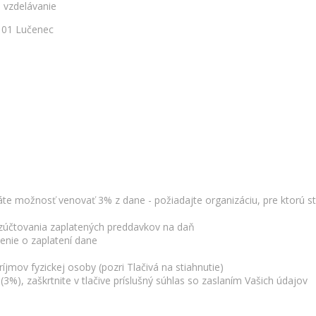
vzdelávanie
Lučenec
áte možnosť venovať 3% z dane - požiadajte organizáciu, pre ktorú st
 zúčtovania zaplatených preddavkov na daň
enie o zaplatení dane
íjmov fyzickej osoby (pozri Tlačivá na stiahnutie)
(3%), zaškrtnite v tlačive príslušný súhlas so zaslaním Vašich údajov