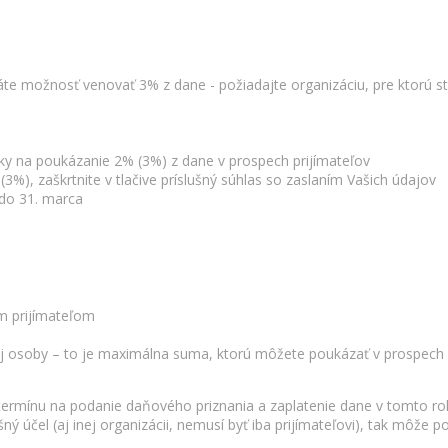
áte možnosť venovať 3% z dane - požiadajte organizáciu, pre ktorú st
ky na poukázanie 2% (3%) z dane v prospech prijímateľov
(3%), zaškrtnite v tlačive príslušný súhlas so zaslaním Vašich údajov
 do 31. marca
m prijímateľom
ej osoby – to je maximálna suma, ktorú môžete poukázať v prospech 
 termínu na podanie daňového priznania a zaplatenie dane v tomto r
 účel (aj inej organizácii, nemusí byť iba prijímateľovi), tak môže p