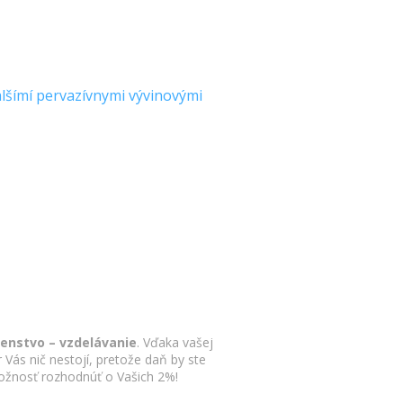
lšímí pervazívnymi vývinovými
enstvo – vzdelávanie
. Vďaka vašej
Vás nič nestojí, pretože daň by ste
 možnosť rozhodnúť o Vašich 2%!